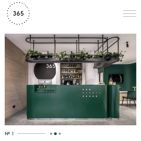
1
№
2
3