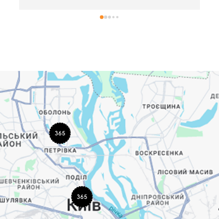
уже не вперше і буду приїздити лише до неї, за 
високий професіоналізм, людяність, щирість, 
гостинність, яку вони дарують клієнтам.
Бажаю вам процвітання, вдячних клієнтів, мирного 
неба! Всіх обіймаю!!!