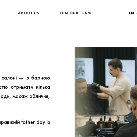
ABOUT US
JOIN OUR TEAM
EN
 салоні — із барною
стю отримати кілька
роди, масаж обличчя,
равжній father day із